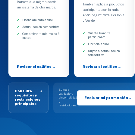
Banorte que migran desde
También aplica a productos
un sistema de otra marca.
participantes en la nube:
Anticipa, Optimiza, Personia
Licenciamiento anual
y Vende.
Actualización competitiva
Cuenta Banorte
Comprobante mínimo de 6
participante
meses
Licencia anual
Sujeto a actualización
competitiva
Revisar si califico
→
Revisar si califico
→
Sujeto a
Consulta
+
validación,
requisitos y
Evaluar mi promoción
→
disponibilidad
restricciones
y
principales
restricciones.