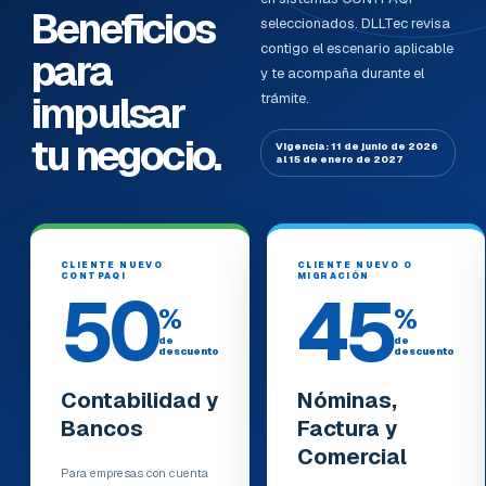
Beneficios
seleccionados. DLLTec revisa
contigo el escenario aplicable
para
y te acompaña durante el
impulsar
trámite.
tu negocio.
Vigencia: 11 de junio de 2026
al 15 de enero de 2027
CLIENTE NUEVO
CLIENTE NUEVO O
CONTPAQi
MIGRACIÓN
50
45
%
%
de
de
descuento
descuento
Contabilidad y
Nóminas,
Bancos
Factura y
Comercial
Para empresas con cuenta