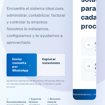
para
Encuentra el sistema ideal para
administrar, contabilizar, facturar
cada
y controlar tu empresa.
proces
Nosotros lo instalamos,
configuramos y te ayudamos a
aprovecharlo.
Conta
01
Cumplimi
y control
Enviar
Explorar
consulta
soluciones
Capita
→
03
por
human
WhatsApp
Nómina y
colaborad
Se abrirá tu aplicación de WhatsApp o WhatsApp Web con
un mensaje preparado para DLLTec. Tú decides cuándo
enviarlo.
Analizamos
→
Recomendamos
→
Implemen
✓
✓ Soporte
✓ Atención
Recomendación
técnico
remota