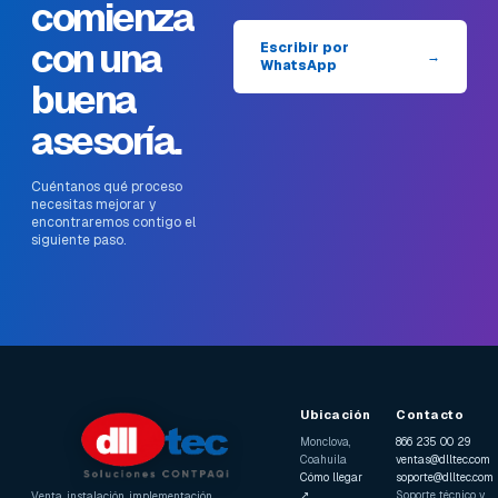
comienza
con una
Escribir por
→
WhatsApp
buena
asesoría.
Cuéntanos qué proceso
necesitas mejorar y
encontraremos contigo el
siguiente paso.
Ubicación
Contacto
Monclova,
866 235 00 29
Coahuila
ventas@dlltec.com
Cómo llegar
soporte@dlltec.com
↗
Soporte técnico y
Venta, instalación, implementación,