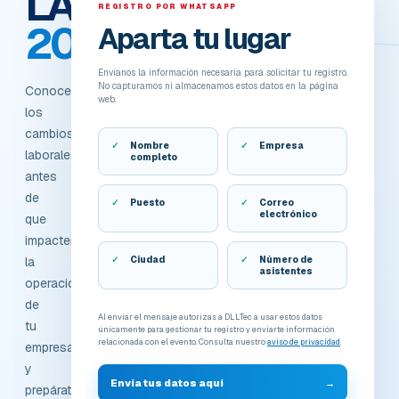
LABORAL
REGISTRO POR WHATSAPP
2026
Aparta tu lugar
Envíanos la información necesaria para solicitar tu registro.
No capturamos ni almacenamos estos datos en la página
Conoce
web.
los
cambios
Nombre
Empresa
laborales
completo
antes
de
Puesto
Correo
electrónico
que
impacten
la
Ciudad
Número de
asistentes
operación
de
Al enviar el mensaje autorizas a DLLTec a usar estos datos
tu
únicamente para gestionar tu registro y enviarte información
relacionada con el evento. Consulta nuestro
aviso de privacidad
.
empresa
y
Envía tus datos aquí
→
prepárate