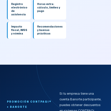
Registro
Horas extra:
electrónico
cálculo, límites y
de
pago
asistencia
Impacto
Recomendaciones
fiscal, IMSS
y buenas
y nómina
prácticas
Si tu empresa tiene una
cuenta Banorte participante,
PROMOCIÓN CONTPAQi®
puedes obtener descuentos
+ BANORTE
en sistemas CONTPAQi