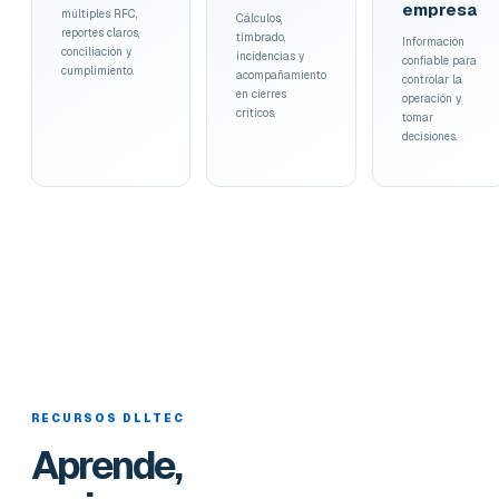
empresa
múltiples RFC,
Cálculos,
reportes claros,
timbrado,
Información
conciliación y
incidencias y
confiable para
cumplimiento.
acompañamiento
controlar la
en cierres
operación y
críticos.
tomar
decisiones.
RECURSOS DLLTEC
Aprende,