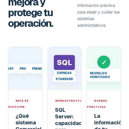
mejora y
Información práctica
protege tu
para elegir y cuidar tus
sistemas
operación.
administrativos.
SQL
✓
START
PRO
PREMIUM
EXPRESS
RESPALDO
VERIFICADO
STANDARD
GUÍA DE
INFRAESTRUCTURA
BUENAS
ELECCIÓN
PRÁCTICAS
SQL
¿Qué
La
Server:
sistema
información
capacidad