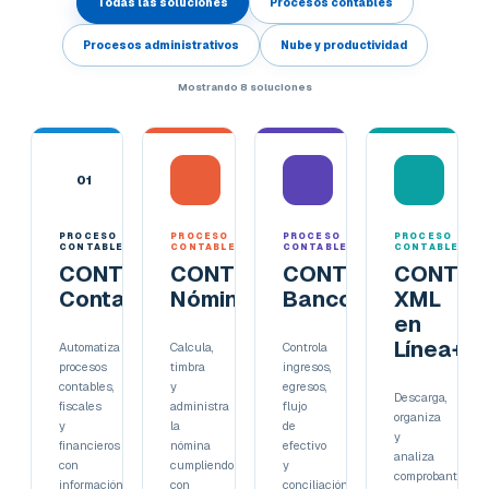
Todas las soluciones
Procesos contables
Procesos administrativos
Nube y productividad
Mostrando
8
soluciones
01
02
03
04
PROCESO
PROCESO
PROCESO
PROCESO
CONTABLE
CONTABLE
CONTABLE
CONTABLE
CONTPAQi®
CONTPAQi®
CONTPAQi®
CONTPA
Contabilidad
Nóminas
Bancos
XML
en
Línea+
Automatiza
Calcula,
Controla
procesos
timbra
ingresos,
contables,
y
egresos,
Descarga,
fiscales
administra
flujo
organiza
y
la
de
y
financieros
nómina
efectivo
analiza
con
cumpliendo
y
comprobantes
información
con
conciliación