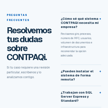
PREGUNTAS
¿Cómo sé qué sistema
+
FRECUENTES
CONTPAQi necesita mi
Resolvemos
empresa?
Revisamos giro, procesos,
tus dudas
número de RFC, usuarios,
volumen de documentos e
sobre
infraestructura para
recomendar la opción
CONTPAQi.
adecuada.
Si tu caso requiere una revisión
¿Pueden instalar el
+
particular, escríbenos y lo
sistema de forma
analizamos contigo.
remota?
¿Trabajan con SQL
+
Server Express y
Standard?