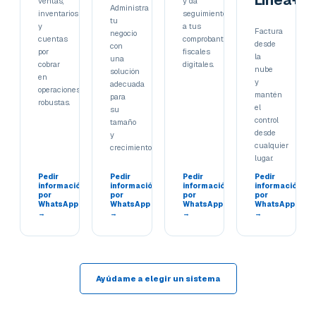
Línea+
ventas,
y da
Administra
inventarios
seguimiento
tu
y
a tus
Factura
negocio
cuentas
comprobantes
desde
con
por
fiscales
la
una
cobrar
digitales.
nube
solución
en
y
adecuada
operaciones
mantén
para
robustas.
el
su
control
tamaño
desde
y
cualquier
crecimiento.
lugar.
Pedir
Pedir
Pedir
Pedir
información
información
información
información
por
por
por
por
WhatsApp
WhatsApp
WhatsApp
WhatsApp
→
→
→
→
Ayúdame a elegir un sistema