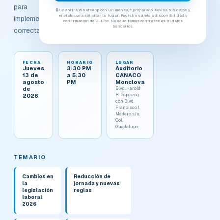
para
🔒 Se abrirá WhatsApp con un mensaje preparado. Revisa tus datos y
envíalo para solicitar tu lugar. Registro sujeto a disponibilidad y
implementarlos
confirmación de DLLTec. No solicitamos contraseñas ni datos
bancarios.
correctamente.
FECHA
HORARIO
LUGAR
Jueves
3:30 PM
Auditorio
13 de
a 5:30
CANACO
agosto
PM
Monclova
de
Blvd. Harold
R. Pape esq.
2026
con Blvd.
Francisco I.
Madero s/n,
Col.
Guadalupe.
TEMARIO
Cambios en
Reducción de
la
jornada y nuevas
legislación
reglas
laboral
2026