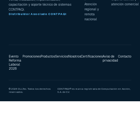
Atención
atención comercial
capacitación y soporte técnico de sistemas
regional y
CONTPAQi.
remota
Distribuidor Asociado CONTPAQi
nacional
Evento
Promociones
Productos
Servicios
Nosotros
Certificaciones
Aviso de
Contacto
Reforma
privacidad
Laboral
2026
© 2026 DLLTec. Todos los derechos
CONTPAQi® es marca registrada de Computación en Acción,
reservados.
S.A. de C.V.