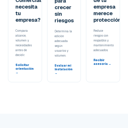
Comercial
de tu
para
necesita
empresa
crecer
tu
merece
sin
empresa?
protección
riesgos
Compara
Reduce
Determina la
alcance,
riesgos con
edición
volumen y
respaldos y
adecuada
necesidades
mantenimiento
según
antes de
adecuados.
usuarios y
decidir.
volumen.
Recibir
asesoría →
Solicitar
Evaluar mi
orientación
instalación
→
→