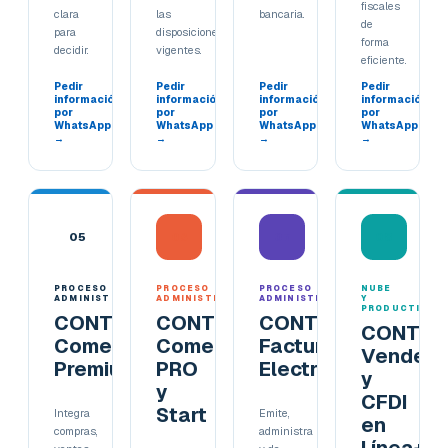
fiscales
clara
las
bancaria.
de
para
disposiciones
forma
decidir.
vigentes.
eficiente.
Pedir
Pedir
Pedir
Pedir
información
información
información
información
por
por
por
por
WhatsApp
WhatsApp
WhatsApp
WhatsApp
→
→
→
→
05
06
07
08
PROCESO
PROCESO
PROCESO
NUBE
ADMINISTRATIVO
ADMINISTRATIVO
ADMINISTRATIVO
Y
PRODUCTIVID
CONTPAQi®
CONTPAQi®
CONTPAQi®
CONTPA
Comercial
Comercial
Factura
Vende
Premium
PRO
Electrónica
y
y
CFDI
Start
Integra
Emite,
en
compras,
administra