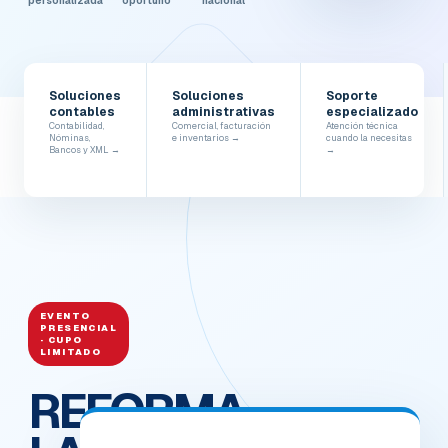
personalizada
oportuno
nacional
Soluciones
Soluciones
Soporte
contables
administrativas
especializado
Contabilidad,
Comercial, facturación
Atención técnica
Nóminas,
e inventarios →
cuando la necesitas
Bancos y XML →
→
EVENTO
PRESENCIAL
· CUPO
LIMITADO
REFORMA