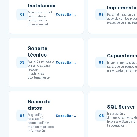
Instalación
Implementa
Monousuario, red,
01
Consultar →
02
Parametrización de
terminales y
acuerdo con los proc
configuración
reales de tu empresa
técnica inicial.
Soporte
técnico
Capacitaci
Atención remota o
03
Consultar →
04
Entrenamiento práct
presencial para
para que tu equipo 
resolver
mejor cada herramie
incidencias
oportunamente.
Bases de
SQL Server
datos
Instalación y
Migración,
05
Consultar →
06
dimensionamiento d
reparación,
Express o Standard
recuperación y
tu operación.
mantenimiento de
información.