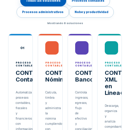
Todas las soluciones
Procesos contables
Procesos administrativos
Nube y productividad
Mostrando
8
soluciones
01
02
03
04
PROCESO
PROCESO
PROCESO
PROCESO
CONTABLE
CONTABLE
CONTABLE
CONTABLE
CONTPAQi®
CONTPAQi®
CONTPAQi®
CONTPA
Contabilidad
Nóminas
Bancos
XML
en
Línea+
Automatiza
Calcula,
Controla
procesos
timbra
ingresos,
contables,
y
egresos,
Descarga,
fiscales
administra
flujo
organiza
y
la
de
y
financieros
nómina
efectivo
analiza
con
cumpliendo
y
comprobantes
información
con
conciliación