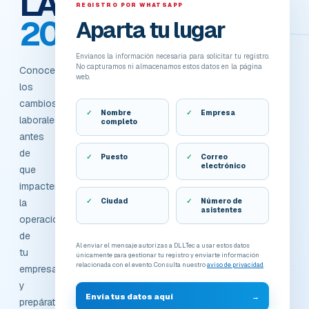
LABORAL
REGISTRO POR WHATSAPP
2026
Aparta tu lugar
Envíanos la información necesaria para solicitar tu registro.
No capturamos ni almacenamos estos datos en la página
Conoce
web.
los
cambios
Nombre
Empresa
laborales
completo
antes
de
Puesto
Correo
electrónico
que
impacten
la
Ciudad
Número de
asistentes
operación
de
Al enviar el mensaje autorizas a DLLTec a usar estos datos
tu
únicamente para gestionar tu registro y enviarte información
relacionada con el evento. Consulta nuestro
aviso de privacidad
.
empresa
y
Envía tus datos aquí
→
prepárate