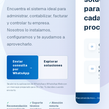
para
Encuentra el sistema ideal para
administrar, contabilizar, facturar
cada
y controlar tu empresa.
proces
Nosotros lo instalamos,
configuramos y te ayudamos a
aprovecharlo.
Conta
01
Cumplimi
y control
Enviar
Explorar
consulta
soluciones
Capita
→
03
por
human
WhatsApp
Nómina y
colaborad
Se abrirá tu aplicación de WhatsApp o WhatsApp Web con
un mensaje preparado para DLLTec. Tú decides cuándo
enviarlo.
Analizamos
→
Recomendamos
→
Implemen
✓
✓ Soporte
✓ Atención
Recomendación
técnico
remota