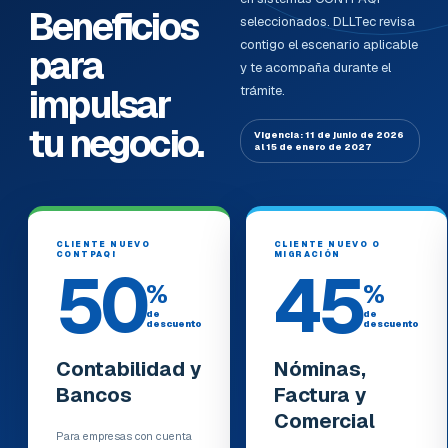
Beneficios
seleccionados. DLLTec revisa
contigo el escenario aplicable
para
y te acompaña durante el
impulsar
trámite.
tu negocio.
Vigencia: 11 de junio de 2026
al 15 de enero de 2027
CLIENTE NUEVO
CLIENTE NUEVO O
CONTPAQi
MIGRACIÓN
50
45
%
%
de
de
descuento
descuento
Contabilidad y
Nóminas,
Bancos
Factura y
Comercial
Para empresas con cuenta