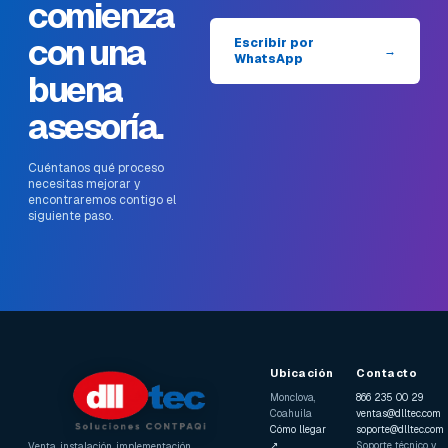
comienza
con una
Escribir por
→
WhatsApp
buena
asesoría.
Cuéntanos qué proceso
necesitas mejorar y
encontraremos contigo el
siguiente paso.
Ubicación
Contacto
Monclova,
866 235 00 29
Coahuila
ventas@dlltec.com
Cómo llegar
soporte@dlltec.com
↗
Soporte técnico y
Venta, instalación, implementación,