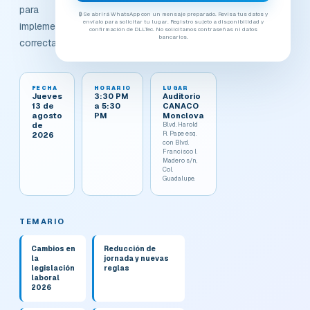
para
🔒 Se abrirá WhatsApp con un mensaje preparado. Revisa tus datos y
envíalo para solicitar tu lugar. Registro sujeto a disponibilidad y
implementarlos
confirmación de DLLTec. No solicitamos contraseñas ni datos
bancarios.
correctamente.
FECHA
HORARIO
LUGAR
Jueves
3:30 PM
Auditorio
13 de
a 5:30
CANACO
agosto
PM
Monclova
de
Blvd. Harold
R. Pape esq.
2026
con Blvd.
Francisco I.
Madero s/n,
Col.
Guadalupe.
TEMARIO
Cambios en
Reducción de
la
jornada y nuevas
legislación
reglas
laboral
2026