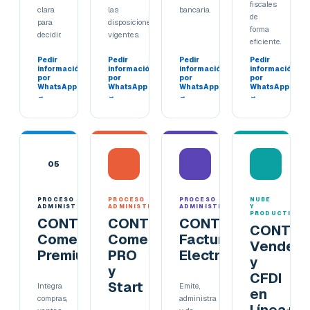
fiscales
clara
las
bancaria.
de
para
disposiciones
forma
decidir.
vigentes.
eficiente.
Pedir
Pedir
Pedir
Pedir
información
información
información
información
por
por
por
por
WhatsApp
WhatsApp
WhatsApp
WhatsApp
→
→
→
→
05
06
07
08
PROCESO
PROCESO
PROCESO
NUBE
ADMINISTRATIVO
ADMINISTRATIVO
ADMINISTRATIVO
Y
PRODUCTIVID
CONTPAQi®
CONTPAQi®
CONTPAQi®
CONTPA
Comercial
Comercial
Factura
Vende
Premium
PRO
Electrónica
y
y
CFDI
Start
Integra
Emite,
en
compras,
administra