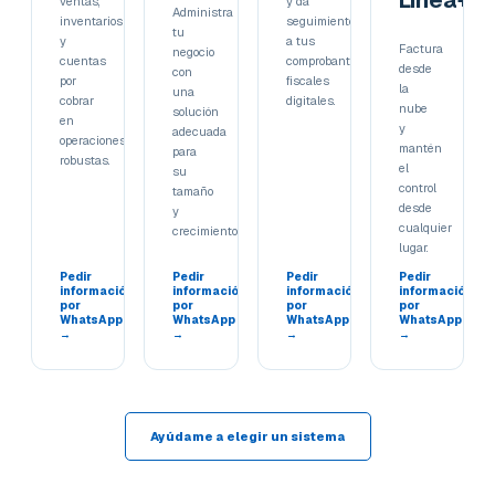
Línea+
ventas,
y da
Administra
inventarios
seguimiento
tu
y
a tus
Factura
negocio
cuentas
comprobantes
desde
con
por
fiscales
la
una
cobrar
digitales.
nube
solución
en
y
adecuada
operaciones
mantén
para
robustas.
el
su
control
tamaño
desde
y
cualquier
crecimiento.
lugar.
Pedir
Pedir
Pedir
Pedir
información
información
información
información
por
por
por
por
WhatsApp
WhatsApp
WhatsApp
WhatsApp
→
→
→
→
Ayúdame a elegir un sistema