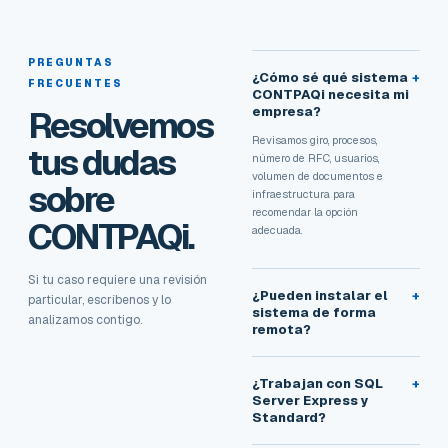
PREGUNTAS
¿Cómo sé qué sistema
+
FRECUENTES
CONTPAQi necesita mi
Resolvemos
empresa?
Revisamos giro, procesos,
tus dudas
número de RFC, usuarios,
volumen de documentos e
sobre
infraestructura para
recomendar la opción
CONTPAQi.
adecuada.
Si tu caso requiere una revisión
¿Pueden instalar el
+
particular, escríbenos y lo
sistema de forma
analizamos contigo.
remota?
¿Trabajan con SQL
+
Server Express y
Standard?