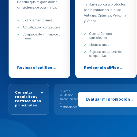
Banorte que migran desde
También aplica a productos
un sistema de otra marca.
participantes en la nube:
Anticipa, Optimiza, Personia
Licenciamiento anual
y Vende.
Actualización competitiva
Cuenta Banorte
Comprobante mínimo de 6
participante
meses
Licencia anual
Sujeto a actualización
competitiva
Revisar si califico
→
Revisar si califico
→
Sujeto a
Consulta
+
validación,
requisitos y
Evaluar mi promoción
→
disponibilidad
restricciones
y
principales
restricciones.