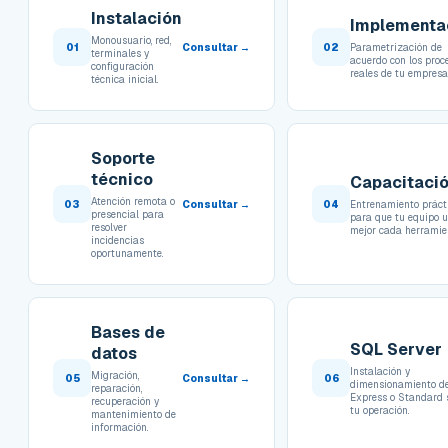
Instalación
Implementa
Monousuario, red,
01
Consultar →
02
Parametrización de
terminales y
acuerdo con los proc
configuración
reales de tu empresa
técnica inicial.
Soporte
técnico
Capacitaci
Atención remota o
03
Consultar →
04
Entrenamiento práct
presencial para
para que tu equipo 
resolver
mejor cada herramie
incidencias
oportunamente.
Bases de
SQL Server
datos
Instalación y
Migración,
05
Consultar →
06
dimensionamiento d
reparación,
Express o Standard
recuperación y
tu operación.
mantenimiento de
información.