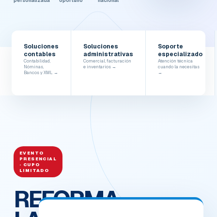
personalizada
oportuno
nacional
Soluciones
Soluciones
Soporte
contables
administrativas
especializado
Contabilidad,
Comercial, facturación
Atención técnica
Nóminas,
e inventarios →
cuando la necesitas
Bancos y XML →
→
EVENTO
PRESENCIAL
· CUPO
LIMITADO
REFORMA