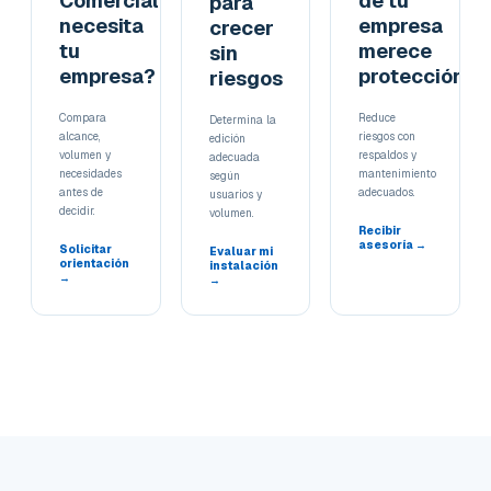
Comercial
de tu
para
necesita
empresa
crecer
tu
merece
sin
empresa?
protección
riesgos
Compara
Reduce
Determina la
alcance,
riesgos con
edición
volumen y
respaldos y
adecuada
necesidades
mantenimiento
según
antes de
adecuados.
usuarios y
decidir.
volumen.
Recibir
asesoría →
Solicitar
Evaluar mi
orientación
instalación
→
→