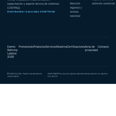
Atención
atención comercial
capacitación y soporte técnico de sistemas
regional y
CONTPAQi.
remota
Distribuidor Asociado CONTPAQi
nacional
Evento
Promociones
Productos
Servicios
Nosotros
Certificaciones
Aviso de
Contacto
Reforma
privacidad
Laboral
2026
© 2026 DLLTec. Todos los derechos
CONTPAQi® es marca registrada de Computación en Acción,
reservados.
S.A. de C.V.