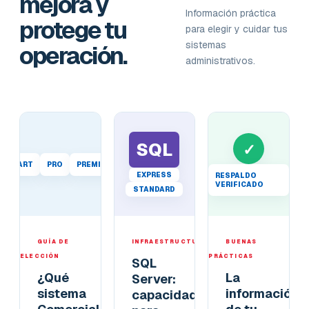
mejora y
Información práctica
protege tu
para elegir y cuidar tus
sistemas
operación.
administrativos.
SQL
✓
START
PRO
PREMIUM
EXPRESS
RESPALDO
VERIFICADO
STANDARD
GUÍA DE
INFRAESTRUCTURA
BUENAS
ELECCIÓN
PRÁCTICAS
SQL
¿Qué
La
Server:
sistema
información
capacidad