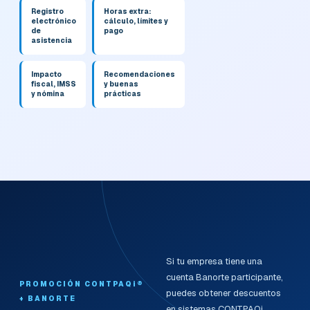
Registro
Horas extra:
electrónico
cálculo, límites y
de
pago
asistencia
Impacto
Recomendaciones
fiscal, IMSS
y buenas
y nómina
prácticas
Si tu empresa tiene una
cuenta Banorte participante,
PROMOCIÓN CONTPAQi®
puedes obtener descuentos
+ BANORTE
en sistemas CONTPAQi