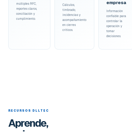
empresa
múltiples RFC,
Cálculos,
reportes claros,
timbrado,
Información
conciliación y
incidencias y
confiable para
cumplimiento.
acompañamiento
controlar la
en cierres
operación y
críticos.
tomar
decisiones.
RECURSOS DLLTEC
Aprende,